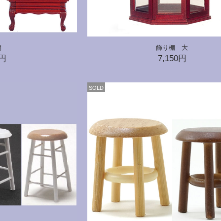
棚
飾り棚 大
0円
7,150円
SOLD