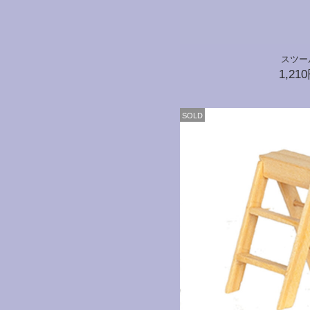
スツー
1,21
SOLD