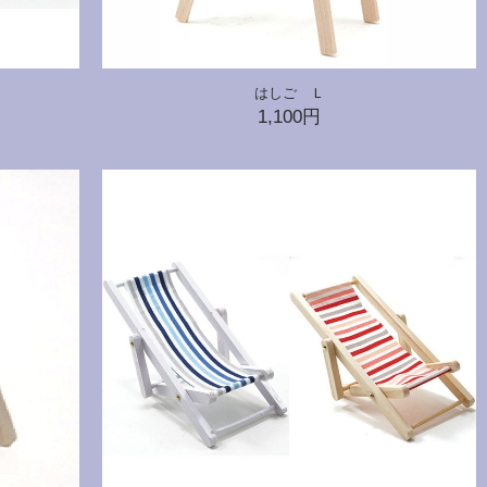
はしご Ｌ
1,100円