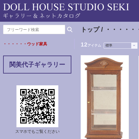
トップ
/ ・・・・
12
・・・・・・ウッド家具
アイテム
関美代子ギャラリー
スマホでもご覧ください