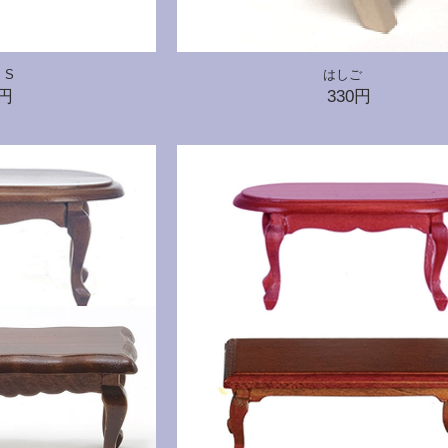
 S
はしご
0円
330円