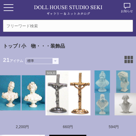
お知らせ
トップ
/ 小 物・・・装飾品
21
アイテム
SOLD
2,200円
660円
594円