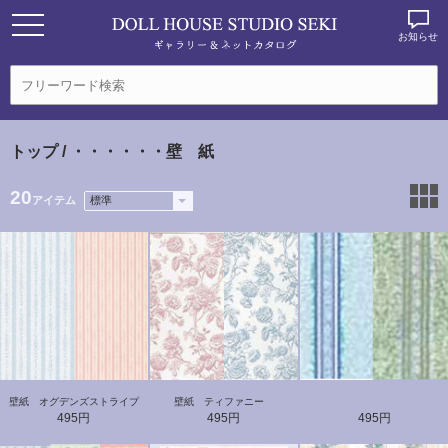
お知らせ
トップ
/ ・・・・・・壁 紙
20
アイテム
壁紙 オグデンズストライプ
壁紙 ティファニー
495円
495円
495円