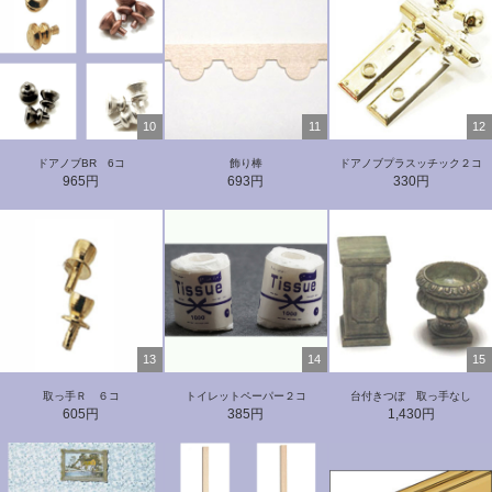
10
11
12
ドアノブBR 6コ
飾り棒
ドアノブプラスッチック２コ
965円
693円
330円
13
14
15
取っ手Ｒ ６コ
トイレットペーパー２コ
台付きつぼ 取っ手なし
605円
385円
1,430円