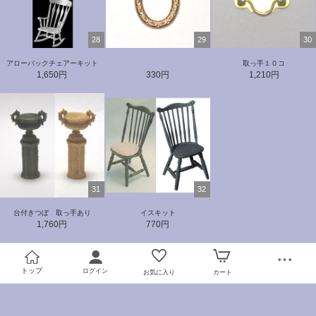
28
29
30
アローバックチェアーキット
取っ手１０コ
1,650円
330円
1,210円
31
32
台付きつぼ 取っ手あり
イスキット
1,760円
770円
トップ
ログイン
お気に入り
カート