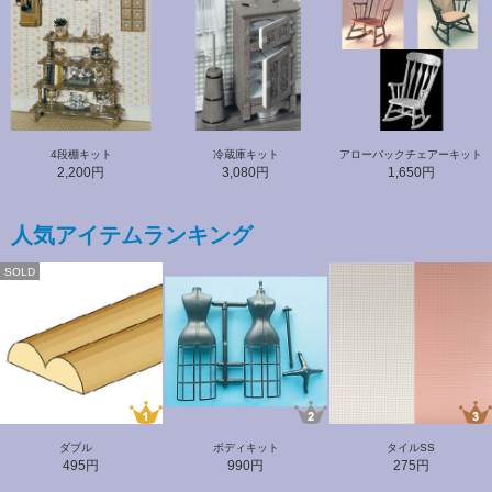
4段棚キット
冷蔵庫キット
アローバックチェアーキット
2,200円
3,080円
1,650円
人気アイテムランキング
SOLD
ダブル
ボディキット
タイルSS
495円
990円
275円