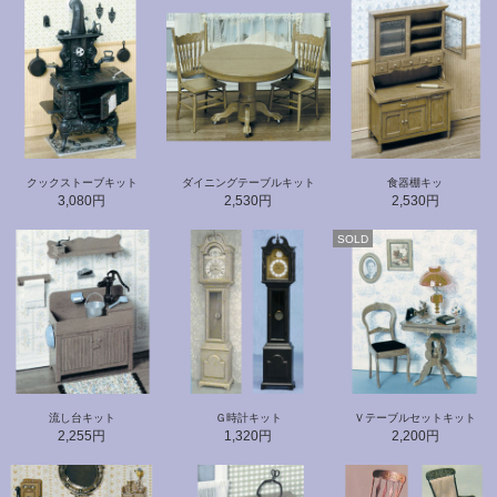
クックストーブキット
ダイニングテーブルキット
食器棚キッ
3,080円
2,530円
2,530円
SOLD
流し台キット
Ｇ時計キット
Ｖテーブルセットキット
2,255円
1,320円
2,200円