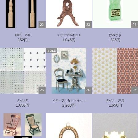
22
23
24
親柱 ２本
Ｖテーブルキット
はみがき
352円
1,045円
385円
SOLD
25
26
27
タイルD
Ｖテーブルセットキット
タイル 六角
1,650円
2,200円
1,650円