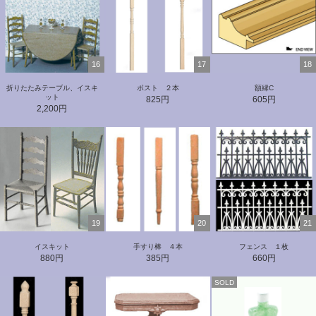
16
17
18
折りたたみテーブル、イスキ
ポスト ２本
額縁C
ット
825円
605円
2,200円
19
20
21
イスキット
手すり棒 ４本
フェンス １枚
880円
385円
660円
SOLD