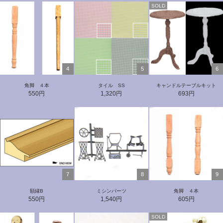
SOLD
4
5
6
角脚 ４本
タイル SS
キャンドルテーブルキット
550円
1,320円
693円
7
8
9
額縁B
ミシンパーツ
角脚 ４本
550円
1,540円
605円
SOLD