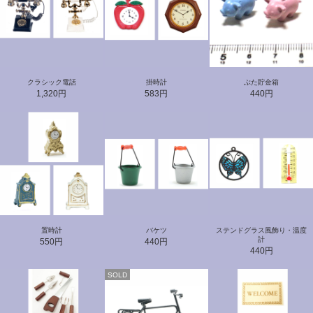
クラシック電話
掛時計
ぶた貯金箱
1,320円
583円
440円
置時計
バケツ
ステンドグラス風飾り・温度
計
550円
440円
440円
SOLD