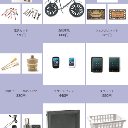
道具セット
自転車黒
ウェルカムマット
770円
660円
385円
掃除セット・木のバケツ
スマートフォン
タブレット
330円
440円
550円