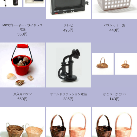
MP3プレーヤー・ワイヤレス
テレビ
バスケット 角
電話
495円
440円
550円
貝入りバケツ
オールドファッション電話
かごＳ・かごSS
550円
385円
143円