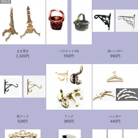
SOLD
まき置き
バスケットSS
花ハンガー
1,320円
550円
990円
花フック
フック
ハンガー
528円
385円
440円