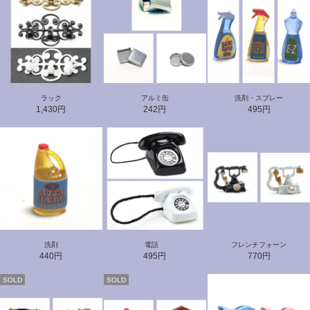
ラック
アルミ缶
洗剤・スプレー
1,430円
242円
495円
洗剤
電話
フレンチフォーン
440円
495円
770円
SOLD
SOLD