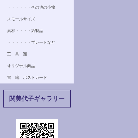
・・・・・・その他の小物
スモールサイズ
素材・・・・紙製品
・・・・・・ブレードなど
工 具 類
オリジナル商品
書 籍、ポストカード
関美代子ギャラリー