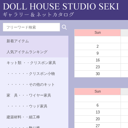
Sun
新着アイテム
2
人気アイテムランキング
9
16
キット類 ・・クリスボン家具
23
・・・・・・クリスボン小物
30
・・・・・・その他のキット
Sun
家 具・・・ワイヤー家具
6
・・・・・・ウッド家具
13
建築材料・・細工棒
20
27
・・・・・・飾り棒