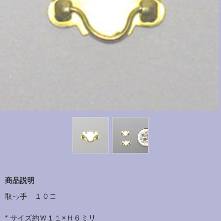
商品説明
取っ手 １０コ
* サイズ約Ｗ１１×Ｈ６ミリ