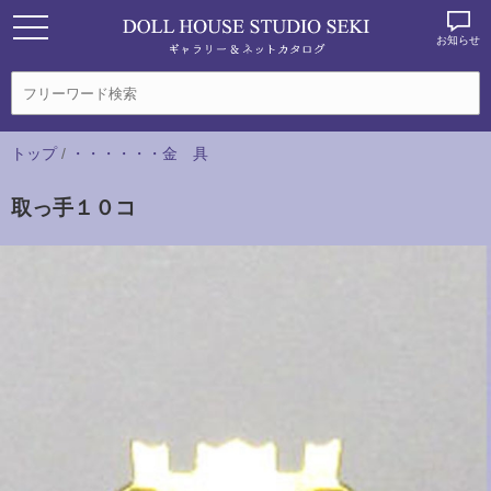
お知らせ
トップ
/
・・・・・・金 具
取っ手１０コ