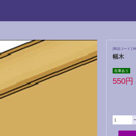
[商品コード ] W
幅木
在庫あり
550円